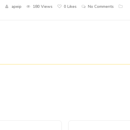
apeip
180 Views
0
Likes
No Comments