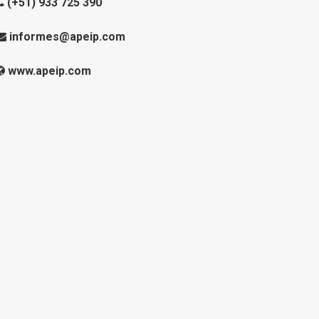
(+51) 933 725 390
informes@apeip.com
www.apeip.com