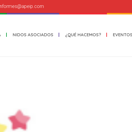
informes@apeip.com
A
NIDOS ASOCIADOS
¿QUÉ HACEMOS?
EVENTO