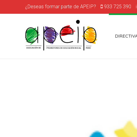
¿Deseas formar parte de APEIP?
933 725 390
DIRECTIV