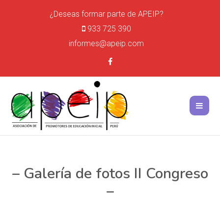
¿Deseas formar parte de APEIP?
933 725 390
informes@apeip.com
– Galería de fotos II Congreso
–