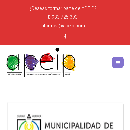
¿Deseas formar parte de APEIP?
933 725 390
informes@apeip.com