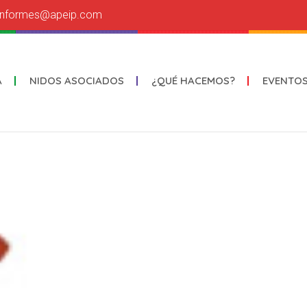
informes@apeip.com
A
NIDOS ASOCIADOS
¿QUÉ HACEMOS?
EVENTO