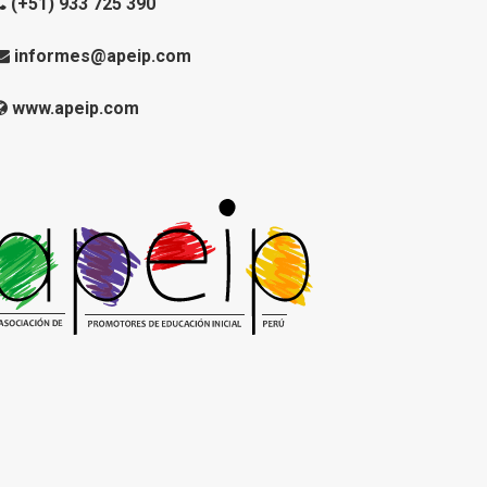
(+51) 933 725 390
informes@apeip.com
www.apeip.com