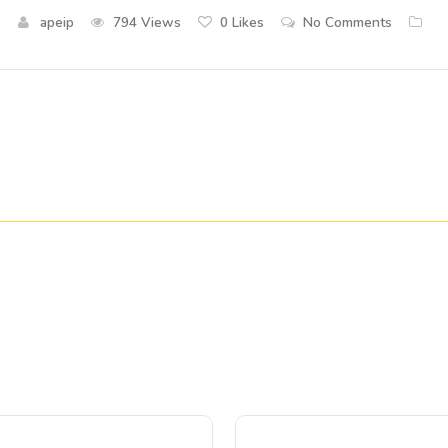
apeip
794 Views
0
Likes
No Comments