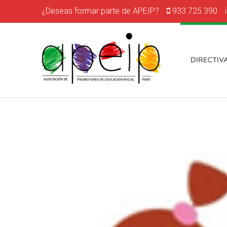
¿Deseas formar parte de APEIP?
933 725 390
DIRECTIV