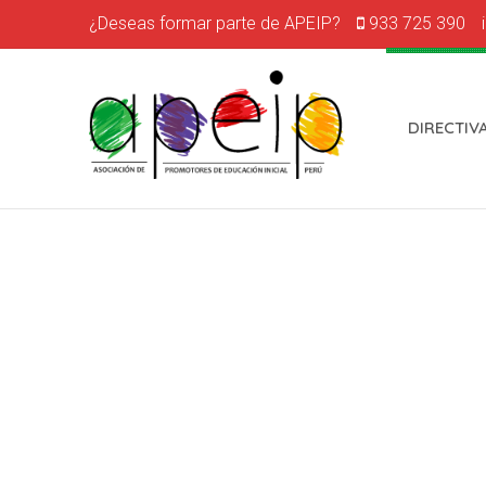
¿Deseas formar parte de APEIP?
933 725 390
DIRECTIV