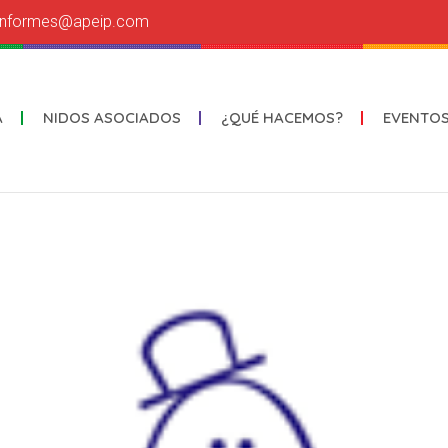
informes@apeip.com
A
NIDOS ASOCIADOS
¿QUÉ HACEMOS?
EVENTO