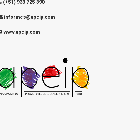
(+51) 933 725 390
informes@apeip.com
www.apeip.com