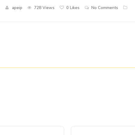
apeip
728 Views
0
Likes
No Comments