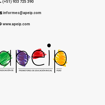
(+51) 933 725 390
informes@apeip.com
www.apeip.com