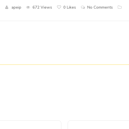
apeip
672 Views
0
Likes
No Comments