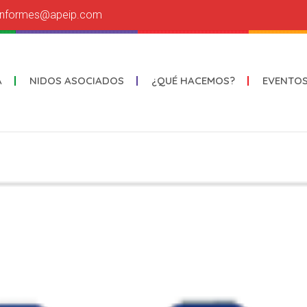
informes@apeip.com
A
NIDOS ASOCIADOS
¿QUÉ HACEMOS?
EVENTO