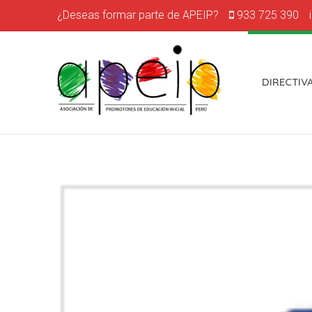
¿Deseas formar parte de APEIP?
933 725 390
DIRECTIV